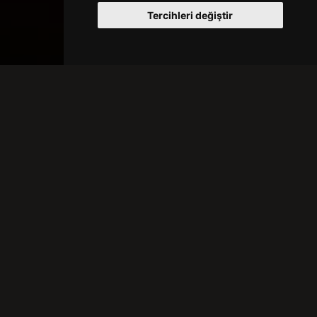
Tercihleri değiştir
HABERLER
44
31 Temmuz 2026
Görüntülenmeler:
Tarih: